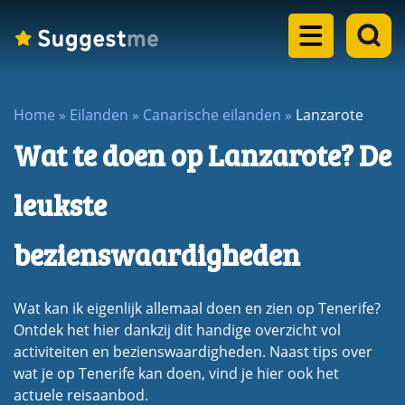
Home
Home
»
Eilanden
»
Canarische eilanden
»
Lanzarote
Landen
Wat te doen op Lanzarote? De
dropdown
Eilanden
menu
leukste
dropdown
Steden
menu
bezienswaardigheden
dropdown
Meren
menu
dropdown
Wat kan ik eigenlijk allemaal doen en zien op Tenerife?
Rondreizen
menu
Ontdek het hier dankzij dit handige overzicht vol
dropdown
activiteiten en bezienswaardigheden. Naast tips over
Blogs
menu
wat je op Tenerife kan doen, vind je hier ook het
actuele reisaanbod.