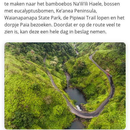
te maken naar het bamboebos Na’ili’ili Haele, bossen
met eucalyptusbomen, Ke’anea Peninsula,
Waianapanapa State Park, de Pipiwai Trail lopen en het
dorpje Paia bezoeken. Doordat er op de route veel te
zien is, kan deze een hele dag in beslag nemen.