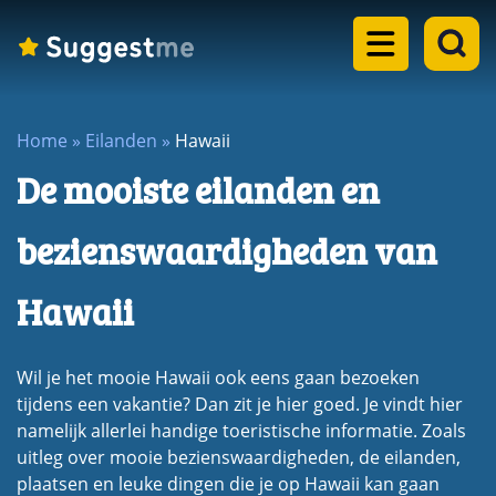
Home
Home
»
Eilanden
»
Hawaii
Landen
De mooiste eilanden en
dropdown
Eilanden
menu
bezienswaardigheden van
dropdown
Steden
menu
Hawaii
dropdown
Meren
menu
dropdown
Wil je het mooie Hawaii ook eens gaan bezoeken
Rondreizen
menu
tijdens een vakantie? Dan zit je hier goed. Je vindt hier
dropdown
namelijk allerlei handige toeristische informatie. Zoals
Blogs
menu
uitleg over mooie bezienswaardigheden, de eilanden,
plaatsen en leuke dingen die je op Hawaii kan gaan