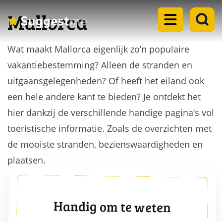
Mallorca
Wat maakt Mallorca eigenlijk zo’n populaire
Home
vakantiebestemming? Alleen de stranden en
Landen
uitgaansgelegenheden? Of heeft het eiland ook
dropdown
een hele andere kant te bieden? Je ontdekt het
Eilanden
menu
hier dankzij de verschillende handige pagina’s vol
dropdown
toeristische informatie. Zoals de overzichten met
Steden
menu
dropdown
de mooiste stranden, bezienswaardigheden en
Meren
menu
plaatsen.
dropdown
Rondreizen
menu
dropdown
Blogs
Handig om te weten
menu