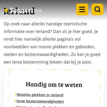
Ierland
Op zoek naar allerlei handige toeristische
Home
informatie over Ierland? Dan zit je hier goed. Je
Landen
vindt hier namelijk allerlei pagina’s vol
dropdown
voorbeelden van mooie plekken en gebieden,
Eilanden
menu
steden en bezienswaardigheden. Zo kan je goed
dropdown
een Ierse bestemming kiezen dat bij je past.
Steden
menu
dropdown
Meren
menu
dropdown
Handig om te weten
Rondreizen
menu
dropdown
Mooiste plekken in Ierland
Blogs
menu
Ierse bezienswaardigheden