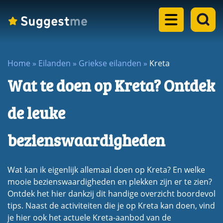
Home
Home
»
Eilanden
»
Griekse eilanden
»
Kreta
Landen
Wat te doen op Kreta? Ontdek
dropdown
Eilanden
menu
de leuke
dropdown
Steden
menu
bezienswaardigheden
dropdown
Meren
menu
dropdown
Wat kan ik eigenlijk allemaal doen op Kreta? En welke
Rondreizen
menu
mooie bezienswaardigheden en plekken zijn er te zien?
dropdown
Ontdek het hier dankzij dit handige overzicht boordevol
Blogs
menu
tips. Naast de activiteiten die je op Kreta kan doen, vind
je hier ook het actuele Kreta-aanbod van de