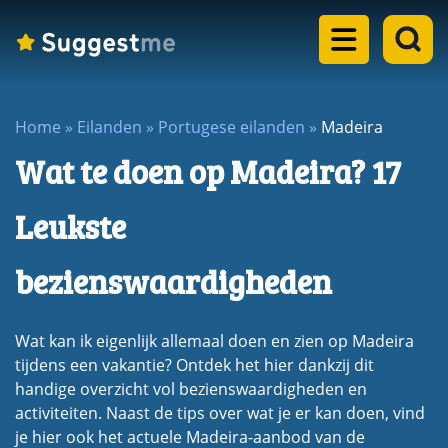
Home
Home
»
Eilanden
»
Portugese eilanden
»
Madeira
Landen
Wat te doen op Madeira? 17
dropdown
Eilanden
menu
Leukste
dropdown
Steden
menu
bezienswaardigheden
dropdown
Meren
menu
dropdown
Wat kan ik eigenlijk allemaal doen en zien op Madeira
Rondreizen
menu
tijdens een vakantie? Ontdek het hier dankzij dit
dropdown
handige overzicht vol bezienswaardigheden en
Blogs
menu
activiteiten. Naast de tips over wat je er kan doen, vind
je hier ook het actuele Madeira-aanbod van de