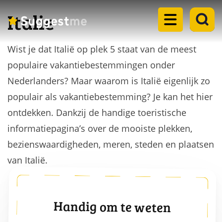
Italie
Wist je dat Italië op plek 5 staat van de meest
Home
populaire vakantiebestemmingen onder
Landen
Nederlanders? Maar waarom is Italië eigenlijk zo
dropdown
populair als vakantiebestemming? Je kan het hier
Eilanden
menu
ontdekken. Dankzij de handige toeristische
dropdown
informatiepagina’s over de mooiste plekken,
Steden
menu
dropdown
bezienswaardigheden, meren, steden en plaatsen
Meren
menu
van Italië.
dropdown
Rondreizen
menu
dropdown
Blogs
Handig om te weten
menu