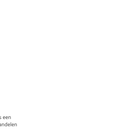
s een
wandelen