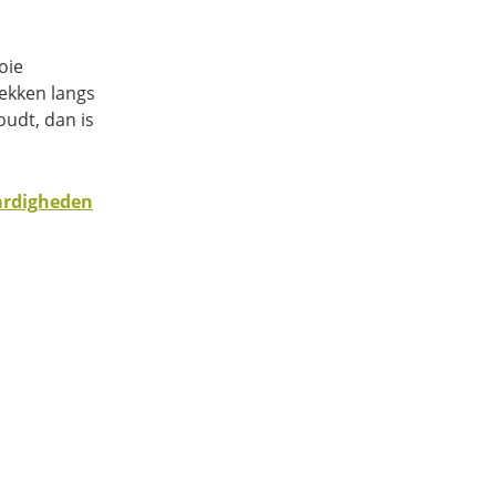
oie
rekken langs
houdt, dan is
ardigheden