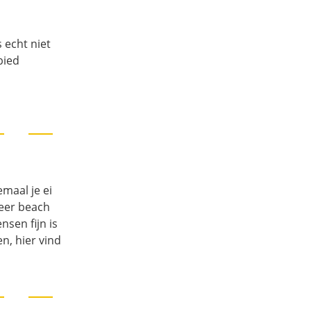
 echt niet
bied
n
maal je ei
meer beach
sen fijn is
n, hier vind