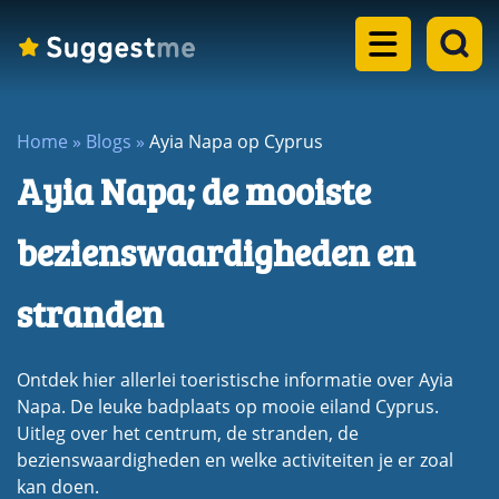
Home
Home
»
Blogs
»
Ayia Napa op Cyprus
Landen
Ayia Napa; de mooiste
dropdown
Eilanden
menu
bezienswaardigheden en
dropdown
Steden
menu
stranden
dropdown
Meren
menu
dropdown
Ontdek hier allerlei toeristische informatie over Ayia
Rondreizen
menu
Napa. De leuke badplaats op mooie eiland Cyprus.
dropdown
Uitleg over het centrum, de stranden, de
Blogs
menu
bezienswaardigheden en welke activiteiten je er zoal
kan doen.