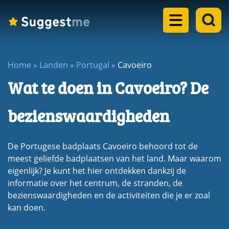
Home
Home
»
Landen
»
Portugal
»
Cavoeiro
Landen
Wat te doen in Cavoeiro? De
dropdown
Eilanden
menu
bezienswaardigheden
dropdown
Steden
menu
De Portugese badplaats Cavoeiro behoord tot de
dropdown
Meren
meest geliefde badplaatsen van het land. Maar waarom
menu
eigenlijk? Je kunt het hier ontdekken dankzij de
dropdown
informatie over het centrum, de stranden, de
Rondreizen
menu
bezienswaardigheden en de activiteiten die je er zoal
dropdown
Blogs
kan doen.
menu