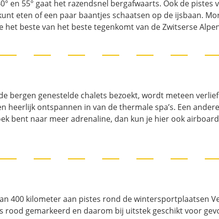
 40° en 55° gaat het razendsnel bergafwaarts. Ook de pistes 
 kunt eten of een paar baantjes schaatsen op de ijsbaan. Mor
je het beste van het beste tegenkomt van de Zwitserse Alpen
 de bergen genestelde chalets bezoekt, wordt meteen verlief
ten heerlijk ontspannen in van de thermale spa’s. Een andere
p zoek bent naar meer adrenaline, dan kun je hier ook airboar
dan 400 kilometer aan pistes rond de wintersportplaatsen Ve
 is rood gemarkeerd en daarom bij uitstek geschikt voor ge