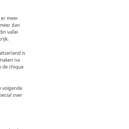
t er meer
 meer dan
in vallei
ijk.
itserland is
smaken na
n de chique
de volgende
pecial over