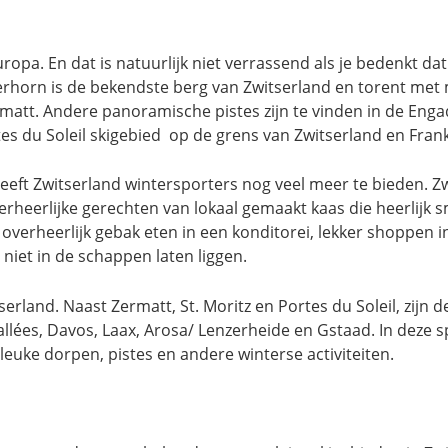
opa. En dat is natuurlijk niet verrassend als je bedenkt da
tterhorn is de bekendste berg van Zwitserland en torent met
tt. Andere panoramische pistes zijn te vinden in de Engad
s du Soleil skigebied op de grens van Zwitserland en Frankr
eeft Zwitserland wintersporters nog veel meer te bieden. Zw
erheerlijke gerechten van lokaal gemaakt kaas die heerlijk 
overheerlijk gebak eten in een konditorei, lekker shoppen i
niet in de schappen laten liggen.
rland. Naast Zermatt, St. Moritz en Portes du Soleil, zijn 
llées, Davos, Laax, Arosa/ Lenzerheide en Gstaad. In deze s
leuke dorpen, pistes en andere winterse activiteiten.