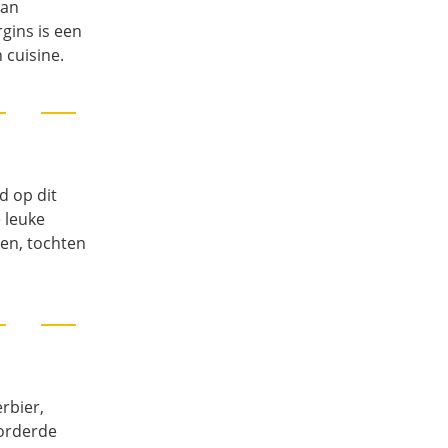
van
gins is een
 cuisine.
d op dit
 leuke
den, tochten
rbier,
vorderde