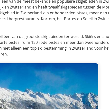
, is een van de meest bekende en populaire skigebieden in Zw
ijk en Zwitserland en heeft twaalf skigebieden tussen de Mo
skigebied in Zwitserland zijn er honderden pistes, meer dan 
rd bergrestaurants. Kortom, het Portes du Soleil in Zwitse
eil één van de grootste skigebieden ter wereld. Skiërs en s
warte pistes, ruim 150 rode pistes en meer dan tweehonder
m niet alleen een top ski bestemming in Zwitserland voor het
eren.