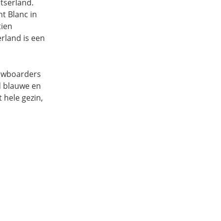
itserland.
nt Blanc in
tien
rland is een
nowboarders
d blauwe en
 hele gezin,