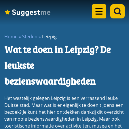
Home
Home
»
Steden
»
Leizpig
Landen
Wat te doen in Leipzig? De
dropdown
Eilanden
menu
leukste
dropdown
Steden
menu
bezienswaardigheden
dropdown
Meren
menu
dropdown
Het westelijk gelegen Leipzig is een verrassend leuke
Rondreizen
menu
Duitse stad. Maar wat is er eigenlijk te doen tijdens een
dropdown
bezoek? Je kunt het hier ontdekken dankzij dit overzicht
Blogs
menu
van mooie bezienswaardigheden in Leipzig. Maar ook
toeristische informatie over activiteiten, musea en het