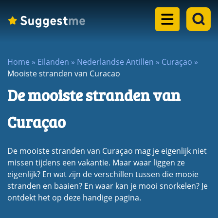
Home
Home
»
Eilanden
»
Nederlandse Antillen
»
Curaçao
»
Mooiste stranden van Curacao
Landen
De mooiste stranden van
dropdown
Eilanden
menu
dropdown
Curaçao
Steden
menu
dropdown
Meren
De mooiste stranden van Curaçao mag je eigenlijk niet
menu
missen tijdens een vakantie. Maar waar liggen ze
dropdown
eigenlijk? En wat zijn de verschillen tussen die mooie
Rondreizen
menu
stranden en baaien? En waar kan je mooi snorkelen? Je
dropdown
Blogs
ontdekt het op deze handige pagina.
menu