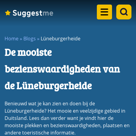
Home
Home
»
Blogs
»
Lüneburgerheide
Landen
De mooiste
dropdown
Eilanden
menu
bezienswaardigheden van
dropdown
Steden
menu
de Lüneburgerheide
dropdown
Meren
menu
dropdown
Benieuwd wat je kan zien en doen bij de
Rondreizen
menu
Lüneburgerheide? Het mooie en veelzijdige gebied in
dropdown
Duitsland. Lees dan verder want je vindt hier de
Blogs
menu
mooiste plekken en bezienswaardigheden, plaatsen en
andere toeristische informatie.