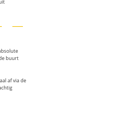
uit
absolute
de buurt
al af via de
achtig