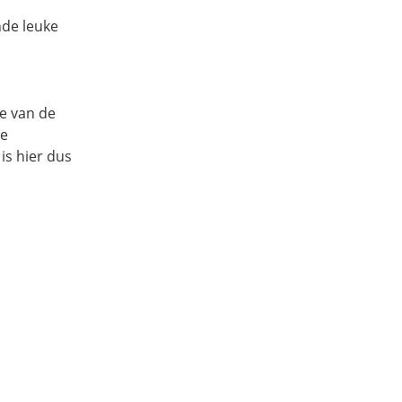
nde leuke
e van de
ze
is hier dus