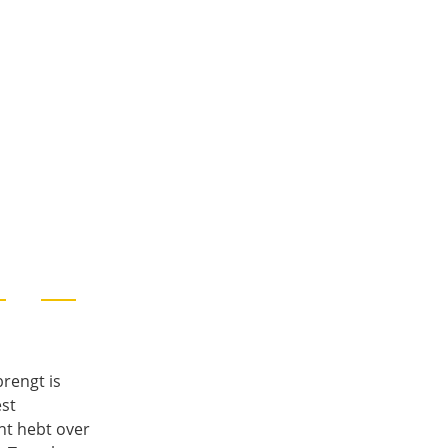
brengt is
est
ht hebt over