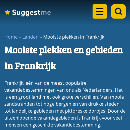
Home
Home
»
Landen
»
Mooiste plekken in Frankrijk
Landen
Mooiste plekken en gebieden
dropdown
Eilanden
menu
in Frankrijk
dropdown
Steden
menu
Frankrijk, één van de meest populaire
dropdown
Meren
vakantiebestemmingen van ons als Nederlanders. Het
menu
is een groot land met ook grote verschillen. Van mooie
dropdown
zandstranden tot hoge bergen en van drukke steden
Rondreizen
menu
tot landelijke gebieden met pittoreske dorpjes. Door de
dropdown
Blogs
uiteenlopende vakantiegebieden is Frankrijk voor veel
menu
mensen een geschikte vakantiebestemming.