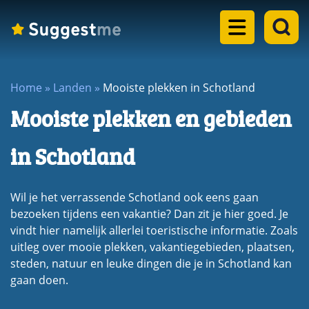
Home
Home
»
Landen
»
Mooiste plekken in Schotland
Landen
Mooiste plekken en gebieden
dropdown
Eilanden
menu
in Schotland
dropdown
Steden
menu
Wil je het verrassende Schotland ook eens gaan
dropdown
Meren
bezoeken tijdens een vakantie? Dan zit je hier goed. Je
menu
vindt hier namelijk allerlei toeristische informatie. Zoals
dropdown
uitleg over mooie plekken, vakantiegebieden, plaatsen,
Rondreizen
menu
steden, natuur en leuke dingen die je in Schotland kan
dropdown
Blogs
gaan doen.
menu