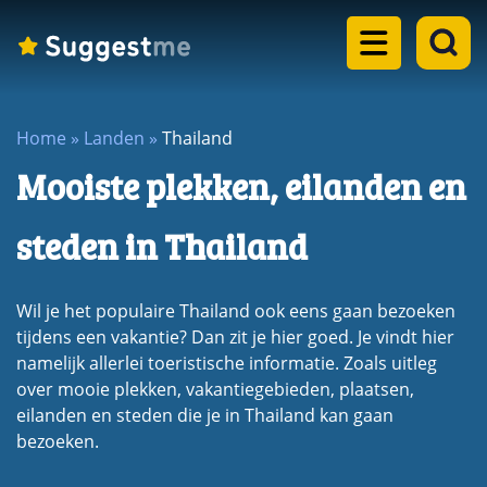
Home
Home
»
Landen
»
Thailand
Landen
Mooiste plekken, eilanden en
dropdown
Eilanden
menu
steden in Thailand
dropdown
Steden
menu
Wil je het populaire Thailand ook eens gaan bezoeken
dropdown
Meren
tijdens een vakantie? Dan zit je hier goed. Je vindt hier
menu
namelijk allerlei toeristische informatie. Zoals uitleg
dropdown
over mooie plekken, vakantiegebieden, plaatsen,
Rondreizen
menu
eilanden en steden die je in Thailand kan gaan
dropdown
Blogs
bezoeken.
menu